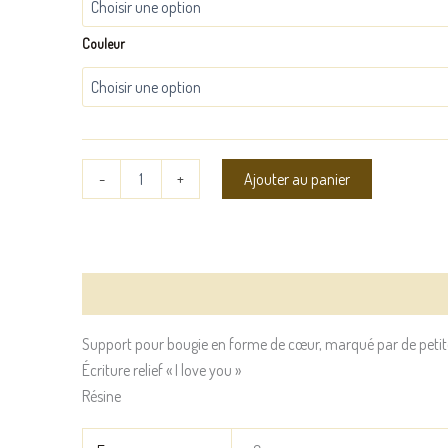
Couleur
-
+
Ajouter au panier
Description
Informations complémentaires
Support pour bougie en forme de cœur, marqué par de petite
Écriture relief « I love you »
Résine