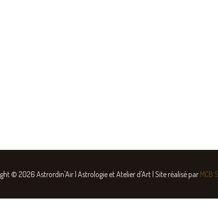
m
ght © 2026 Astrordin'Air | Astrologie et Atelier d'Art | Site réalisé par
MCB
S