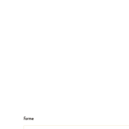
4
couleurs
Forme